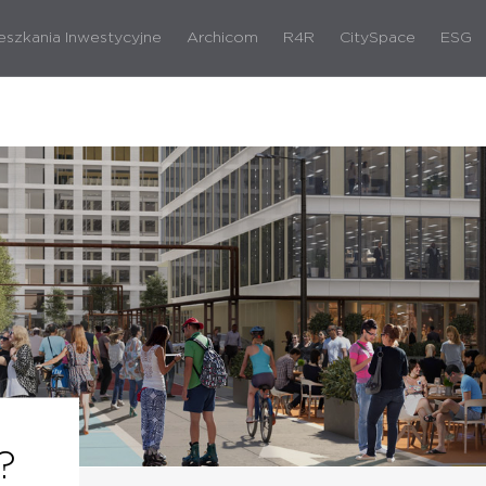
eszkania Inwestycyjne
Archicom
R4R
CitySpace
ESG
?