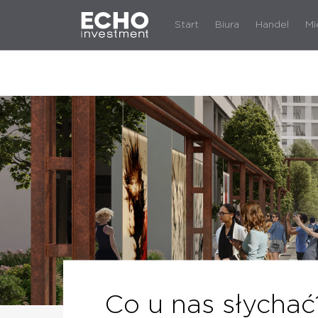
Start
Biura
Handel
Mi
Co u nas słychać