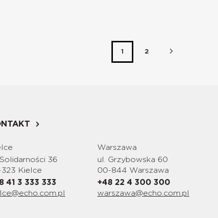
1
2
ONTAKT
elce
Warszawa
 Solidarności 36
ul. Grzybowska 60
-323 Kielce
00-844 Warszawa
8 41 3 333 333
+48 22 4 300 300
elce@echo.com.pl
warszawa@echo.com.pl