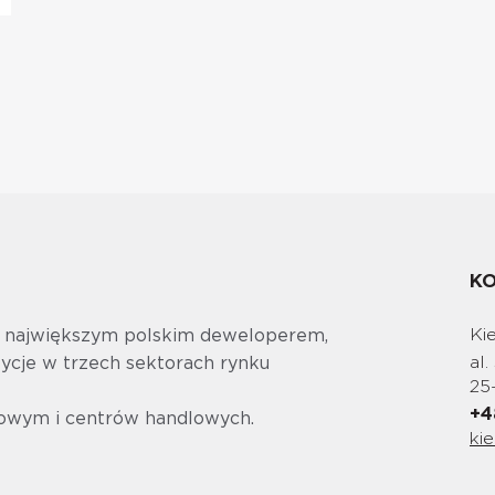
K
Ki
t największym polskim deweloperem,
al.
tycje w trzech sektorach rynku
25
+4
owym i centrów handlowych.
ki