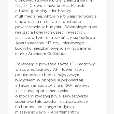
ulokować tu swoje biura, znajdują się m.in.
Netflix, Crowe, emagine oraz Maersk,
a także globalny lider branży
multimedialnej. Aktualnie trwają negocjacje
umów najmu na ostatnie dostępne
powierzchnie w budynku. Równolegle trwa
realizacja kolejnych części inwestycji.
Jeszcze w tym roku zakończy się budowa
Apartamentów M7, czyli pierwszego
budynku mieszkaniowego sygnowanego
marką Archicom Collection.
Równolegle powstaje także 150-metrowy
wieżowiec biurowy AFI Tower, który
po ukończeniu będzie najwyższym
budynkiem w obrębie superkwartału,
a także sąsiadujący z nim 120-metrowy
luksusowy apartamentowiec
o modernistycznej bryle. Deweloperzy
superkwartału uzyskali już pozwolenie
na budowę kolejnego budynku
mieszkaniowego – Apartamentów