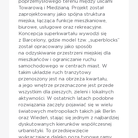
poprzemysłowego terenu między ulicami
Towarową i Miedzianą. Projekt został
zaprojektowany jako spójna struktura
miejska, łącząca funkcje mieszkaniowe,
biurowe, usługowe oraz rekreacyjne.
Koncepcja superkwartału wywodzi się
z Barcelony, gdzie model tzw. „superblocks”
został opracowany jako sposób
na odzyskiwanie przestrzeni miejskiej dla
mieszkańców i ograniczanie ruchu
samochodowego w centrach miast. W
takim układzie ruch tranzytowy
przenoszony jest na obrzeża kwartału,
a jego wnętrze przeznaczone jest przede
wszystkim dla pieszych, zieleni i lokalnych
aktywności. W ostatnich latach podobne
rozwiązania zaczęły pojawiać się w wielu
światowych metropoliach takich jak Berlin
oraz Wiedeń, stając się jednym z najbardziej
dyskutowanych kierunków współczesnej
urbanistyki. To przedsięwzięcie
wykraczające daleko poza typowe ramy