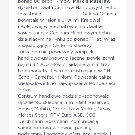
ponad 80 proc.” - mówi
Marcin Materny
,
dyrektor Działu Centrów Handlowych Echo
Investment. ....................................... Galeria Olimpia
powstaje w rejonie ul. Armii Krajowej
i Kolejowej w Bełchatowie, na działce
sąsiadującej z Centrum Handlowym Echo
działającym na rynku od ponad 11 lat. Wraz
z sąsiadującym CH Echo stworzy
funkcjonalnie powiązany kompleks
handlowo-usługowy o łącznej powierzchni
najmu 32 200 mkw. Znajdą się w nim trzy
hipermarkety: Tesco oraz istniejące w CH
Echo - Carrefour i Nomi. Powstanie także
wielosalowe kino największej w Polsce sieci
Helios.
Centrum handlowe będzie dysponowało
łącznie 90 sklepami, m.in. H&M, Reserved,
House, Mohito, Cropp, New Yorker, Orsay,
Martes Sport, RTV Euro AGD, CCC,
Deichmann, Rossmann. Komunikację
samochodową zapewnią parkingi
podziemny i naziemny, oferujące łącznie 1