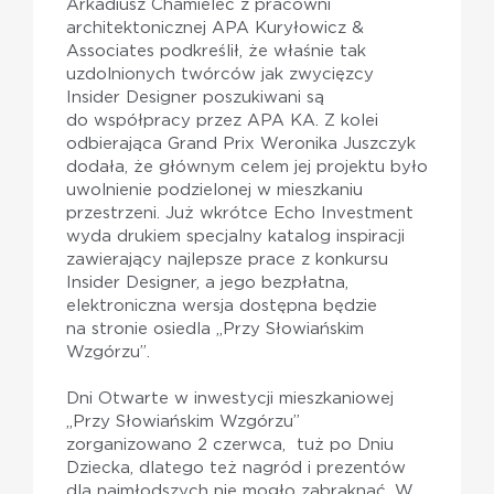
Arkadiusz Chamielec z pracowni
architektonicznej APA Kuryłowicz &
Associates podkreślił, że właśnie tak
uzdolnionych twórców jak zwycięzcy
Insider Designer poszukiwani są
do współpracy przez APA KA. Z kolei
odbierająca Grand Prix Weronika Juszczyk
dodała, że głównym celem jej projektu było
uwolnienie podzielonej w mieszkaniu
przestrzeni. Już wkrótce Echo Investment
wyda drukiem specjalny katalog inspiracji
zawierający najlepsze prace z konkursu
Insider Designer, a jego bezpłatna,
elektroniczna wersja dostępna będzie
na stronie osiedla „Przy Słowiańskim
Wzgórzu”.
Dni Otwarte w inwestycji mieszkaniowej
„Przy Słowiańskim Wzgórzu”
zorganizowano 2 czerwca, tuż po Dniu
Dziecka, dlatego też nagród i prezentów
dla najmłodszych nie mogło zabraknąć. W