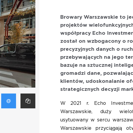
Browary Warszawskie to je
projektów wielofunkcyjnych
współpracy Echo Investment
został on wzbogacony o ro
precyzyjnych danych o ruch
przebywających na jego tere
bazuje na sztucznej intelig
gromadzi dane, pozwalając
klientów, udoskonalanie o
strategicznych decyzji mar
W 2021 r. Echo Investmen
Warszawskie, duży wielof
usytuowany w sercu warszaws
Warszawskie przyciągają otw