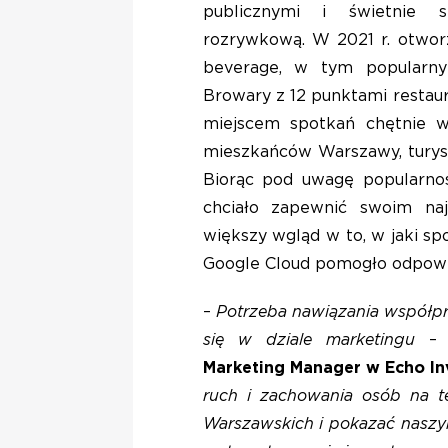
publicznymi i świetnie s
rozrywkową. W 2021 r. otwor
beverage, w tym popularn
Browary z 12 punktami restaur
miejscem spotkań chętnie w
mieszkańców Warszawy, turyst
Biorąc pod uwagę popularnoś
chciało zapewnić swoim naj
większy wgląd w to, w jaki spo
Google Cloud pomogło odpowie
–
Potrzeba nawiązania współpra
się w dziale marketingu
– 
Marketing Manager w Echo I
ruch i zachowania osób na t
Warszawskich i pokazać nasz