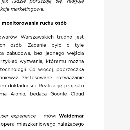
jak ludzie poruszają się, reagują
akcje marketingowe
.
y monitorowania ruchu osób
owarów Warszawskich trudno jest
uch osób. Zadanie było o tyle
rta zabudowa, bez jednego wejścia
 przykład wyzwania, któremu można
echnologii. Co więcej, poprzeczka
onieważ zastosowane rozwiązanie
m dokładności. Realizację projektu
rmą Aioniq, będącą Google Cloud
ser experience
– mówi
Waldemar
lopera mieszkaniowego należącego