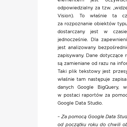
elementem jest oczywiści
odpowiedzialny za tzw. „wid
Vision). To właśnie ta c
za rozpoznanie obiektów typu
dostarczany jest w czas
jednocześnie. Dla zapewnie
jest analizowany bezpośredni
zapisywany. Dane dotyczące 
są zamieniane od razu na inf
Taki plik tekstowy jest prze
właśnie tam następuje zapis
danych Google BigQuery, w 
w postaci raportów za pomocą
Google Data Studio.
–
Za pomocą Google Data Stud
od początku roku do chwili ob