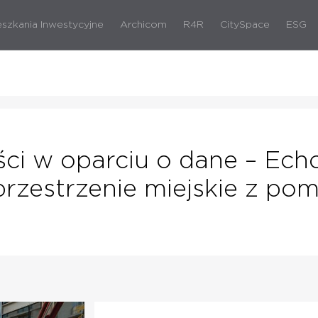
eszkania Inwestycyjne
Archicom
R4R
CitySpace
ESG
ci w oparciu o dane – Ech
rzestrzenie miejskie z po