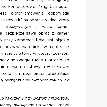
e model sztucznej inteligencji
zenie komputerowe” (ang. Computer
zęść oprogramowania odpowiada
 „człowiek” na obrazie wideo, który
ie rzeczywistym z wielu kamer
nia bezpieczeństwa obraz z kamer
o przy kamerach i nie jest nigdzie
rozpoznawania obiektów na obrazie
ormację tekstową w postaci zdarzeń.
syłany do Google Cloud Platform. To
anie danych tekstowych w hurtowni
celu ich późniejszej prezentacji
 narzędzi analitycznych takich jak
io tworzymy trzy poziomy raportów:
ecnej, miesięczne i dzienne
– mówi