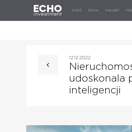
Start
Biura
Handel
Mi
12.12.2022
Nieruchomoś
udoskonala p
inteligencji