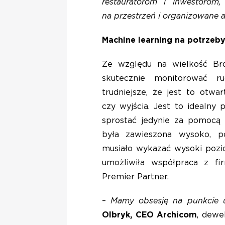
restauratorom i inwestorom, 
na przestrzeń i organizowane 
Machine learning na potrzeb
Ze względu na wielkość Br
skutecznie monitorować r
trudniejsze, że jest to otwa
czy wyjścia. Jest to idealny
sprostać jedynie za pomocą t
była zawieszona wysoko, p
musiało wykazać wysoki pozio
umożliwiła współpraca z fi
Premier Partner.
–
Mamy obsesję na punkcie u
Olbryk, CEO Archicom
, dewe