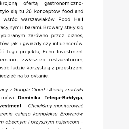
krojoną ofertą gastronomiczno-
zyło się tu 26 konceptów food and
y wśród warszawiaków Food Hall
acyjnymi i barami. Browary stały się
ybieranym zarówno przez biznes,
ów, jak i gwiazdy czy influencerów.
ć tego projektu, Echo Investment
emcom, zwłaszcza restauratorom,
sób ludzie korzystają z przestrzeni.
dzieć na to pytanie.
cy z Google Cloud i Aioniq zrodziła
mówi
Dominika Telega-Bałdyga,
nvestment
. –
Chcieliśmy monitorować
erenie całego kompleksu Browarów
ym obecnym i przyszłym najemcom –