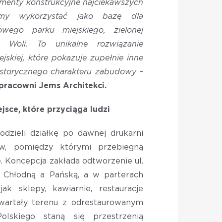
ementy konstrukcyjne najciekawszych
emy wykorzystać jako bazę dla
wego parku miejskiego, zielonej
a Woli. To unikalne rozwiązanie
ejskiej, które pokazuje zupełnie inne
historycznego charakteru zabudowy
–
 pracowni Jems Architekci.
jsce, które przyciąga ludzi
odzieli działkę po dawnej drukarni
w, pomiędzy którymi przebiegną
we. Koncepcja zakłada odtworzenie ul.
y Chłodną a Pańską, a w parterach
jak sklepy, kawiarnie, restauracje
kwartały terenu z odrestaurowanym
skiego staną się przestrzenią