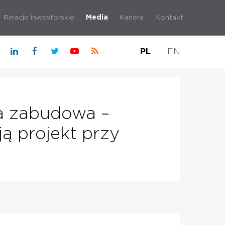
Relacje inwestorskie
Media
Kariera
Kontakt
PL
EN
na zabudowa –
ą projekt przy