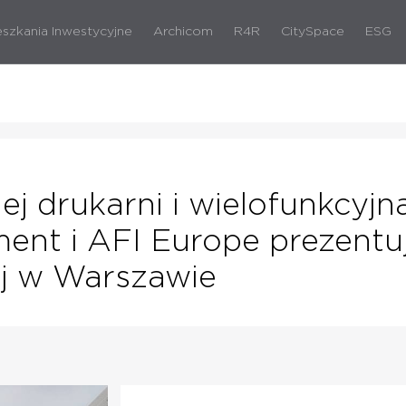
eszkania Inwestycyjne
Archicom
R4R
CitySpace
ESG
j drukarni i wielofunkcyj
ent i AFI Europe prezentuj
ej w Warszawie