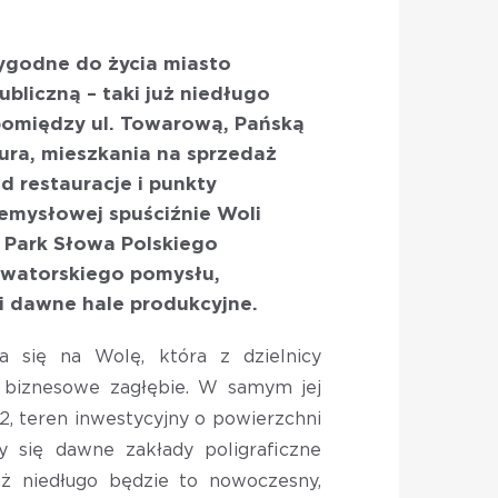
ygodne do życia miasto
bliczną – taki już niedługo
omiędzy ul. Towarową, Pańską
iura, mieszkania na sprzedaż
d restauracje i punkty
emysłowej spuściźnie Woli
 Park Słowa Polskiego
watorskiego pomysłu,
i dawne hale produkcyjne.
 się na Wolę, która z dzielnicy
 biznesowe zagłębie. W samym jej
2, teren inwestycyjny o powierzchni
y się dawne zakłady poligraficzne
ż niedługo będzie to nowoczesny,