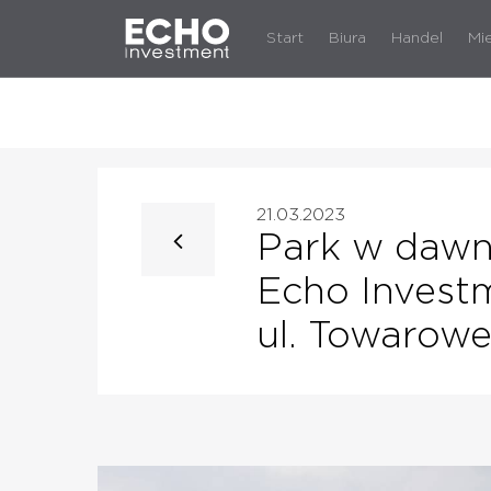
Start
Biura
Handel
Mi
21.03.2023
Park w dawne
Echo Investm
ul. Towarow