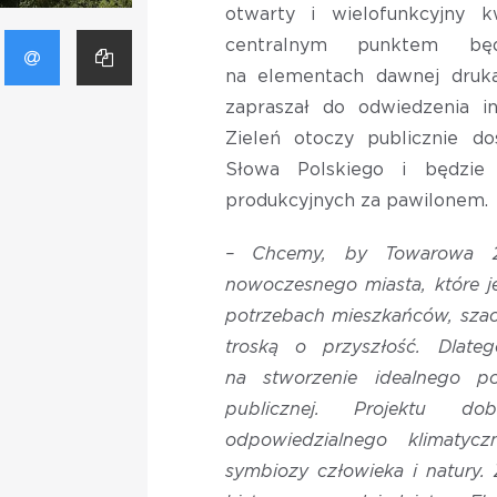
otwarty i wielofunkcyjny k
centralnym punktem będ
na elementach dawnej druka
zapraszał do odwiedzenia inw
Zieleń otoczy publicznie 
Słowa Polskiego i będzie
produkcyjnych za pawilonem.
– Chcemy, by Towarowa 
nowoczesnego miasta, które j
potrzebach mieszkańców, szac
troską o przyszłość. Dlate
na stworzenie idealnego po
publicznej. Projektu d
odpowiedzialnego klimatyc
symbiozy człowieka i natury.