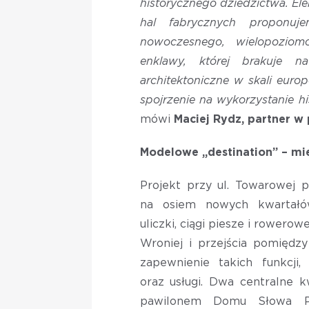
historycznego dziedzictwa. El
hal fabrycznych proponuj
nowoczesnego, wielopoziomo
enklawy, której brakuje n
architektoniczne w skali europ
spojrzenie na wykorzystanie 
mówi
Maciej Rydz, partner w
Modelowe „destination” – mie
Projekt przy ul. Towarowej p
na osiem nowych kwartałó
uliczki, ciągi piesze i rowero
Wroniej i przejścia pomiędz
zapewnienie takich funkcji, 
oraz usługi. Dwa centralne 
pawilonem Domu Słowa Pol