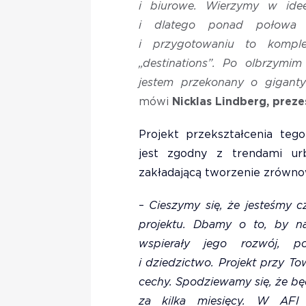
i biurowe. Wierzymy w ide
i dlatego ponad połowa
i przygotowaniu to komplek
„destinations”. Po olbrzymi
jestem przekonany o gigant
mówi
Nicklas Lindberg, preze
Projekt przekształcenia teg
jest zgodny z trendami urb
zakładającą tworzenie zrówno
–
Cieszymy się, że jesteśmy 
projektu. Dbamy o to, by na
wspierały jego rozwój, pod
i dziedzictwo. Projekt przy T
cechy. Spodziewamy się, że b
za kilka miesięcy. W AFI