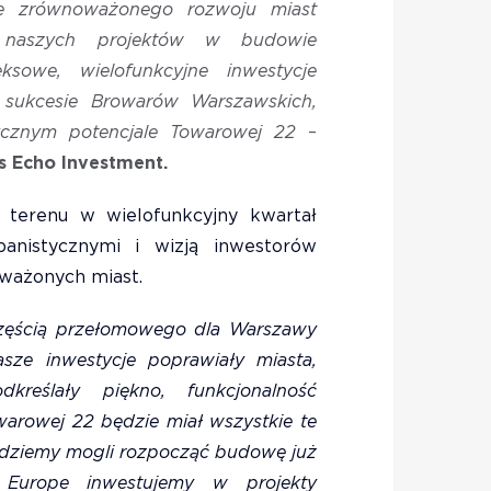
e zrównoważonego rozwoju miast
 naszych projektów w budowie
sowe, wielofunkcyjne inwestycje
m sukcesie Browarów Warszawskich,
ycznym potencjale Towarowej 22
–
s Echo Investment.
o terenu w wielofunkcyjny kwartał
anistycznymi i wizją inwestorów
ważonych miast.
częścią przełomowego dla Warszawy
sze inwestycje poprawiały miasta,
kreślały piękno, funkcjonalność
owarowej 22 będzie miał wszystkie te
ędziemy mogli rozpocząć budowę już
 Europe inwestujemy w projekty