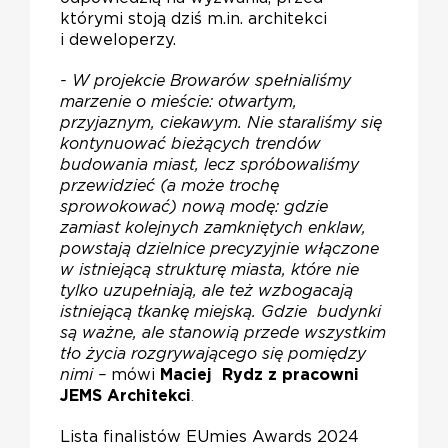
którymi stoją dziś m.in. architekci
i deweloperzy.
- W projekcie Browarów spełnialiśmy
marzenie o mieście: otwartym,
przyjaznym, ciekawym. Nie staraliśmy się
kontynuować bieżących trendów
budowania miast, lecz spróbowaliśmy
przewidzieć (a może trochę
sprowokować) nową modę: gdzie
zamiast kolejnych zamkniętych enklaw,
powstają dzielnice precyzyjnie włączone
w istniejącą strukturę miasta, które nie
tylko uzupełniają, ale też wzbogacają
istniejącą tkankę miejską. Gdzie budynki
są ważne, ale stanowią przede wszystkim
tło życia rozgrywającego się pomiędzy
nimi –
mówi
Maciej Rydz z pracowni
JEMS Architekci
.
Lista finalistów EUmies Awards 2024