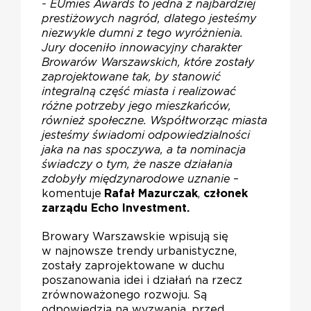
- EUmies Awards to jedna z najbardziej
prestiżowych nagród, dlatego jesteśmy
niezwykle dumni z tego wyróżnienia.
Jury doceniło innowacyjny charakter
Browarów Warszawskich, które zostały
zaprojektowane tak, by stanowić
integralną część miasta i realizować
różne potrzeby jego mieszkańców,
również społeczne. Współtworząc miasta
jesteśmy świadomi odpowiedzialności
jaka na nas spoczywa, a ta nominacja
świadczy o tym, że nasze działania
zdobyły międzynarodowe uznanie
–
komentuje
Rafał Mazurczak
,
członek
zarządu Echo Investment.
Browary Warszawskie wpisują się
w najnowsze trendy urbanistyczne,
zostały zaprojektowane w duchu
poszanowania idei i działań na rzecz
zrównoważonego rozwoju. Są
odpowiedzią na wyzwania, przed