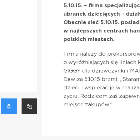
5.10.15. – firma specjalizują
ubranek dziecięcych – dzia
Obecnie sieć 5.10.15. posi
w najlepszych centrach ha
polskich miastach.
Firma należy do prekursorów
o wyróżniających się liniach
GIGGY dla dziewczynki i MA
Dewiza 5.10.15 brzmi: „Staram
dzieci i wspierać je w reali
życiu. Rodzicom zaś zapewn
miejsce zakupów.”