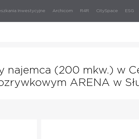
eszkania Inwestycyjne
Archicom
R4R
CitySpace
ESG
owy najemca (200 mkw.) w 
ozrywkowym ARENA w Sł