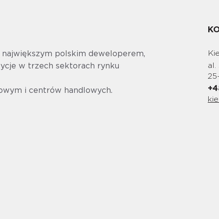
K
Ki
t największym polskim deweloperem,
al.
tycje w trzech sektorach rynku
25
+4
owym i centrów handlowych.
ki