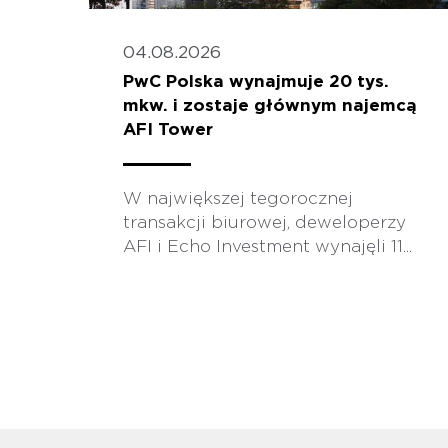
04.08.2026
PwC Polska wynajmuje 20 tys.
mkw. i zostaje głównym najemcą
AFI Tower
W największej tegorocznej
transakcji biurowej, deweloperzy
AFI i Echo Investment wynajęli 11...