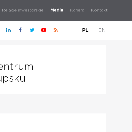
Relacje inwestorskie
Media
Kariera
Kontakt
PL
EN
Centrum
upsku