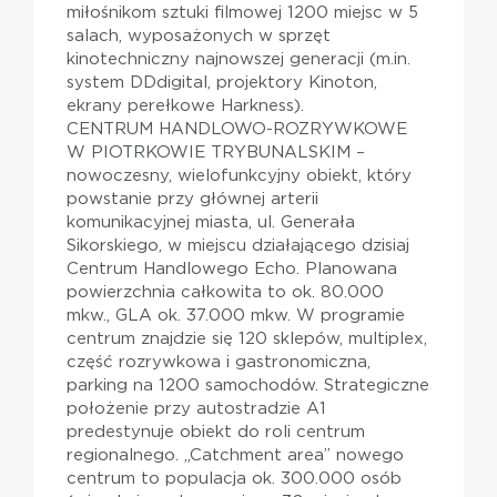
miłośnikom sztuki filmowej 1200 miejsc w 5
salach, wyposażonych w sprzęt
kinotechniczny najnowszej generacji (m.in.
system DDdigital, projektory Kinoton,
ekrany perełkowe Harkness).
CENTRUM HANDLOWO-ROZRYWKOWE
W PIOTRKOWIE TRYBUNALSKIM –
nowoczesny, wielofunkcyjny obiekt, który
powstanie przy głównej arterii
komunikacyjnej miasta, ul. Generała
Sikorskiego, w miejscu działającego dzisiaj
Centrum Handlowego Echo. Planowana
powierzchnia całkowita to ok. 80.000
mkw., GLA ok. 37.000 mkw. W programie
centrum znajdzie się 120 sklepów, multiplex,
część rozrywkowa i gastronomiczna,
parking na 1200 samochodów. Strategiczne
położenie przy autostradzie A1
predestynuje obiekt do roli centrum
regionalnego. „Catchment area” nowego
centrum to populacja ok. 300.000 osób