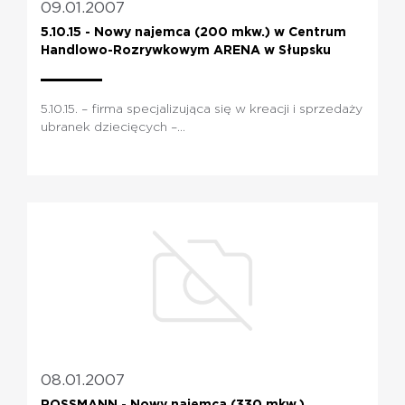
09.01.2007
5.10.15 - Nowy najemca (200 mkw.) w Centrum
Handlowo-Rozrywkowym ARENA w Słupsku
5.10.15. – firma specjalizująca się w kreacji i sprzedaży
ubranek dziecięcych –...
08.01.2007
ROSSMANN - Nowy najemca (330 mkw.)