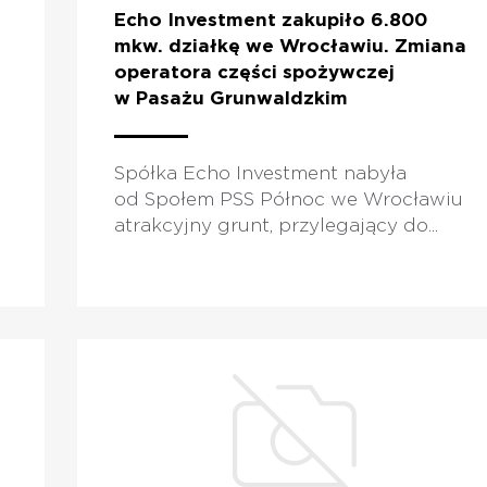
Echo Investment zakupiło 6.800
mkw. działkę we Wrocławiu. Zmiana
operatora części spożywczej
w Pasażu Grunwaldzkim
Spółka Echo Investment nabyła
od Społem PSS Północ we Wrocławiu
atrakcyjny grunt, przylegający do...