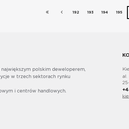
192
193
194
195
K
Ki
t największym polskim deweloperem,
al.
tycje w trzech sektorach rynku
25
+4
owym i centrów handlowych.
ki