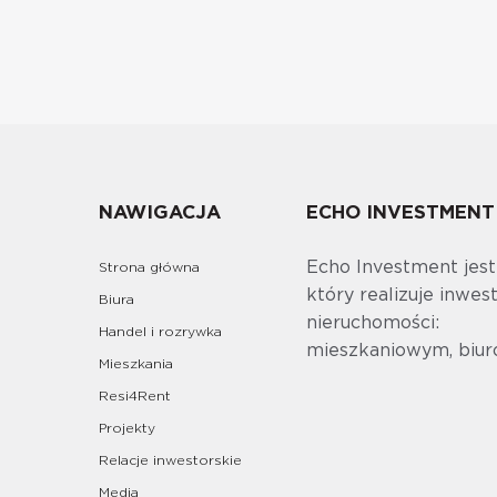
NAWIGACJA
ECHO INVESTMENT
Echo Investment jes
Strona główna
który realizuje inwes
Biura
nieruchomości:
Handel i rozrywka
mieszkaniowym, biur
Mieszkania
Resi4Rent
Projekty
Relacje inwestorskie
Media