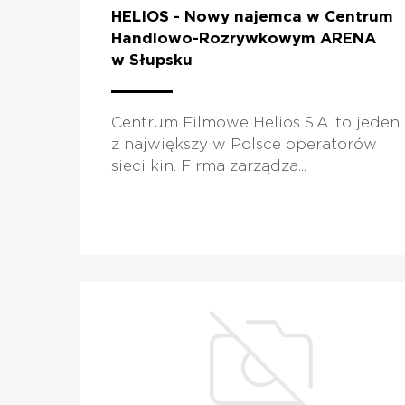
HELIOS - Nowy najemca w Centrum
Handlowo-Rozrywkowym ARENA
w Słupsku
Centrum Filmowe Helios S.A. to jeden
z największy w Polsce operatorów
sieci kin. Firma zarządza...