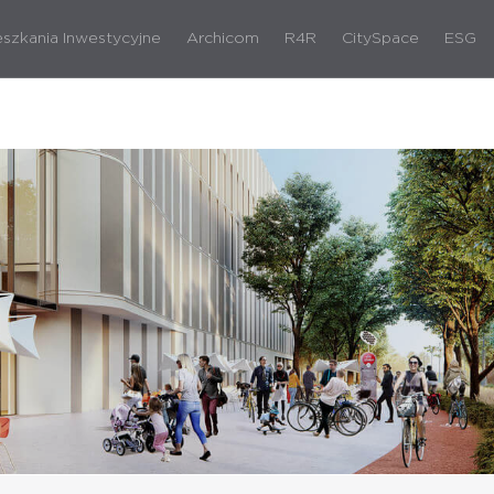
eszkania Inwestycyjne
Archicom
R4R
CitySpace
ESG