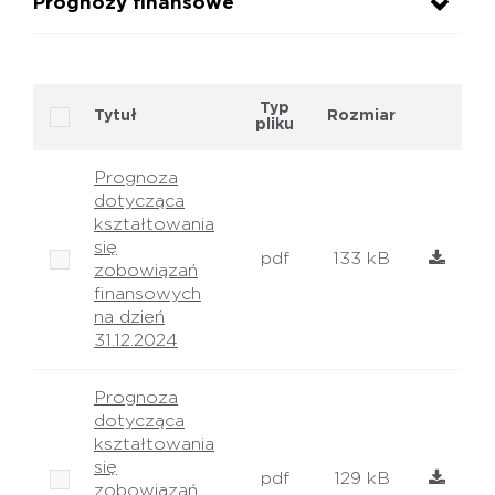
Prognozy finansowe
Typ
Tytuł
Rozmiar
pliku
Prognoza
dotycząca
kształtowania
się
pdf
133 kB
zobowiązań
finansowych
na dzień
31.12.2024
Prognoza
dotycząca
kształtowania
się
pdf
129 kB
zobowiązań