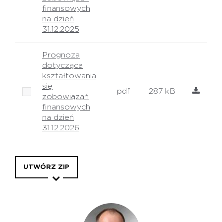
finansowych
na dzień
31.12.2025
Prognoza
dotycząca
kształtowania
się
pdf
287 kB
zobowiązań
finansowych
na dzień
31.12.2026
UTWÓRZ ZIP